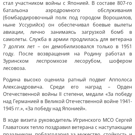
стал участником войны с Японией. В составе 807-го
батальона аэродромного обслуживания
(бомбардировочный полк под городом Ворошилов,
ныне Уссурийск) он обеспечивал боевые вылеты
авиации, лично занимаясь загрузкой бомб в
самолеты. Служба в армии продлилась для ветерана
7 долгих лет – он демобилизовался только в 1951
году. После возвращения на Родину работал в
Зуринском леспромхозе лесорубом, шофером
лесовоза.
Родина высоко оценила ратный подвиг Апполоса
Александровича. Среди его наград – Орден
Отечественной войны II степени, медали «За победу
над Германией в Великой Отечественной войне 1941-
1945 гг.», «За победу над Японией».
В ходе визита руководитель Игринского МСО Сергей
Главатских тепло поздравил ветерана с наступающим
праздником, поблагодарил за мужество, стойкость и