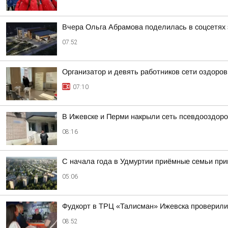
Вчера Ольга Абрамова поделилась в соцсетях 
07:52
Организатор и девять работников сети оздоро
07:10
В Ижевске и Перми накрыли сеть псевдооздор
08:16
С начала года в Удмуртии приёмные семьи пр
05:06
Фудкорт в ТРЦ «Талисман» Ижевска проверили
08:52