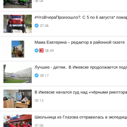
08:04
#ЧтоВчераПроизошло?. С 5 по 6 августа* пожа
07:48
Мама Екатерина – редактор в районной газете
08:49
Лучшее - детям.. В Ижевске продолжается подг
09:17
В Ижевске начался суд над «чёрными риелтор
09:13
Школьница из Глазова отправилась в экспеди
07:06