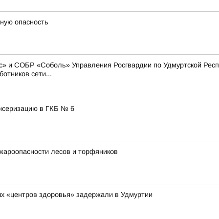
тную опасность
» и СОБР «Соболь» Управления Росгвардии по Удмуртской Респу
отников сети...
нсеризацию в ГКБ № 6
жароопасности лесов и торфяников
х «центров здоровья» задержали в Удмуртии