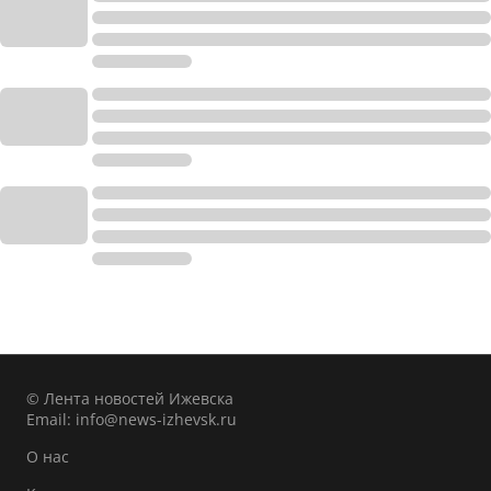
© Лента новостей Ижевска
Email:
info@news-izhevsk.ru
О нас