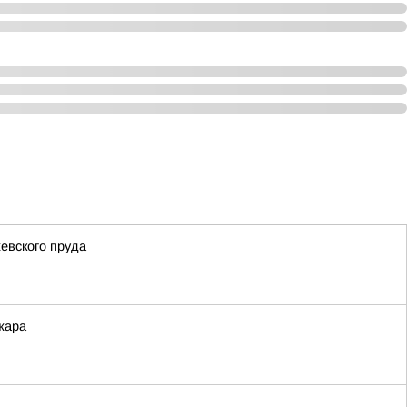
евского пруда
жара