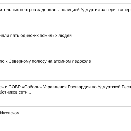
вительных центров задержаны полицией Удмуртии за серию афер
иняли пять одиноких пожилых людей
цию к Северному полюсу на атомном ледоколе
» и СОБР «Соболь» Управления Росгвардии по Удмуртской Респу
отников сети...
 Ижевском