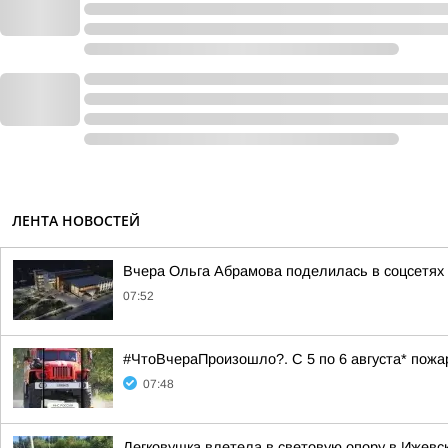
ЛЕНТА НОВОСТЕЙ
Вчера Ольга Абрамова поделилась в соцсетях 
07:52
#ЧтоВчераПроизошло?. С 5 по 6 августа* пож
07:48
Легковушка влетела в световую опору в Ижевс