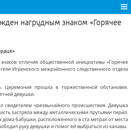
ажден нагрудным знаком «Горячее
ердце»
 знаков отличия общественной инициативы «Горячее
ателя Игринского межрайонного следственного отдела
. Церемония прошла в торжественной обстановке.
етней девушки.
тал свидетелем чрезвычайного происшествия. Девушка
кисть застряла между металлическими прутьями перил.
з дома бабушки, расположенного в ста метрах от места
ободил руку девушки и помог ей выбраться из канавы.