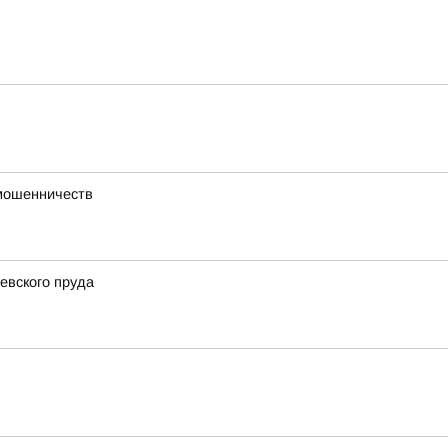
 мошенничеств
евского пруда