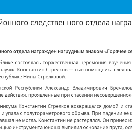
йонного следственного отдела нагр
ного отдела награжден нагрудным знаком «Горячее с
ублике состоялась торжественная церемония вручения
получил Константин Стрелков — сын помощника следов
еспублике Нины Стрелковой.
тской Республики Александр Владимирович Бречалов
ые действия, проявленные при спасении несовершеннол
 техникума Константин Стрелков возвращался домой и с
а и упала с полутораметрового обрыва. При падении её 
вшая не могла. Константин не растерялся. Он принес и
ощью инструмента юноша выпилил основание прута, осв