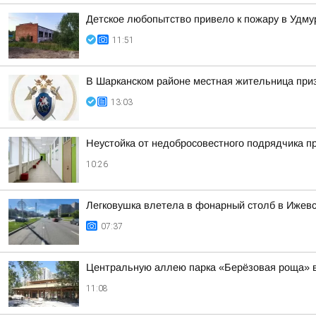
Детское любопытство привело к пожару в Удму
11:51
В Шарканском районе местная жительница приз
13:03
Неустойка от недобросовестного подрядчика п
10:26
Легковушка влетела в фонарный столб в Ижев
07:37
Центральную аллею парка «Берёзовая роща» в 
11:08