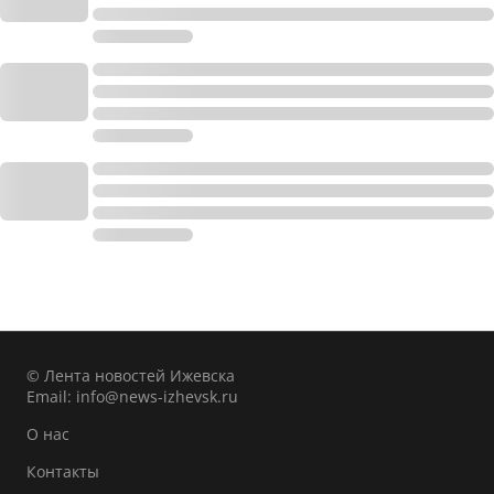
© Лента новостей Ижевска
Email:
info@news-izhevsk.ru
О нас
Контакты