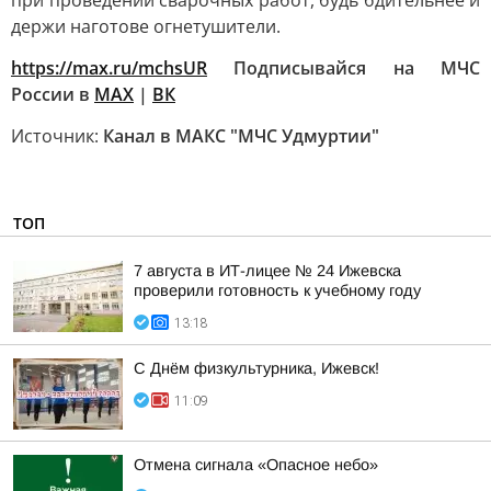
при проведении сварочных работ, будь бдительнее и
держи наготове огнетушители.
https://max.ru/mchsUR
Подписывайся на МЧС
России в
MAX
|
ВК
Источник:
Канал в МАКС "МЧС Удмуртии"
ТОП
7 августа в ИТ-лицее № 24 Ижевска
проверили готовность к учебному году
13:18
С Днём физкультурника, Ижевск!
11:09
Отмена сигнала «Опасное небо»