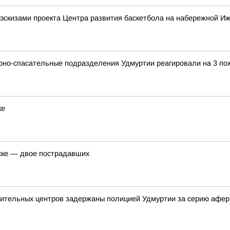
эскизами проекта Центра развития баскетбола на набережной Иж
арно-спасательные подразделения Удмуртии реагировали на 3 по
ке
ске — двое пострадавших
овительных центров задержаны полицией Удмуртии за серию афер