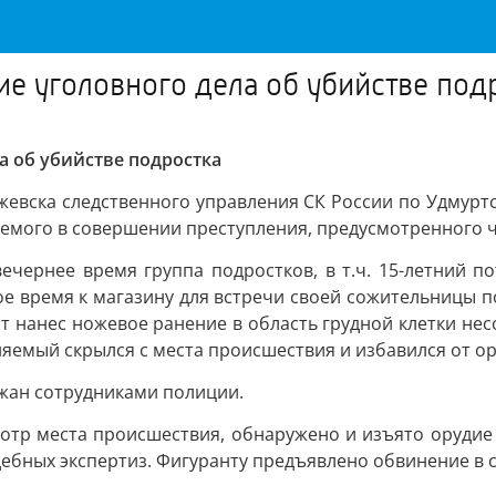
е уголовного дела об убийстве под
а об убийстве подростка
евска следственного управления СК России по Удмурт
мого в совершении преступления, предусмотренного ч. 1
вечернее время группа подростков, в т.ч. 15-летний 
ное время к магазину для встречи своей сожительницы
нт нанес ножевое ранение в область грудной клетки нес
емый скрылся с места происшествия и избавился от ор
жан сотрудниками полиции.
отр места происшествия, обнаружено и изъято орудие 
дебных экспертиз. Фигуранту предъявлено обвинение в 