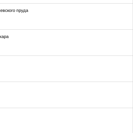
евского пруда
жара