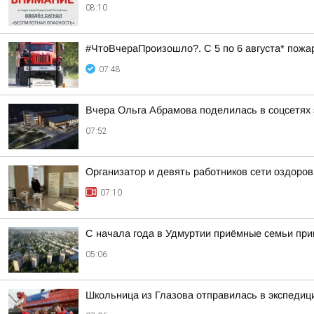
08:10
#ЧтоВчераПроизошло?. С 5 по 6 августа* пожа
07:48
Вчера Ольга Абрамова поделилась в соцсетях 
07:52
Организатор и девять работников сети оздоро
07:10
С начала года в Удмуртии приёмные семьи пр
05:06
Школьница из Глазова отправилась в экспеди