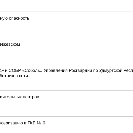
тную опасность
 Ижевском
» и СОБР «Соболь» Управления Росгвардии по Удмуртской Респу
отников сети...
овительных центров
нсеризацию в ГКБ № 6