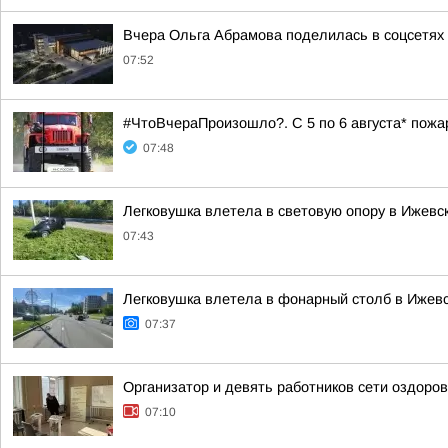
Вчера Ольга Абрамова поделилась в соцсетях 
07:52
#ЧтоВчераПроизошло?. С 5 по 6 августа* пож
07:48
Легковушка влетела в световую опору в Ижевс
07:43
Легковушка влетела в фонарный столб в Ижев
07:37
Организатор и девять работников сети оздор
07:10