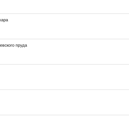
жара
евского пруда