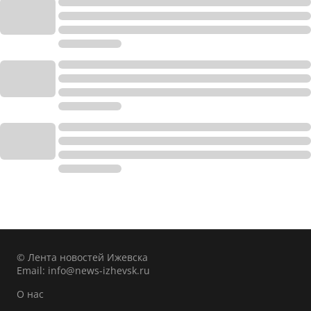
© Лента новостей Ижевска
Email:
info@news-izhevsk.ru
О нас