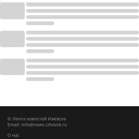
© Лента новостей Ижевска
Email:
info@news-izhevsk.ru
О нас