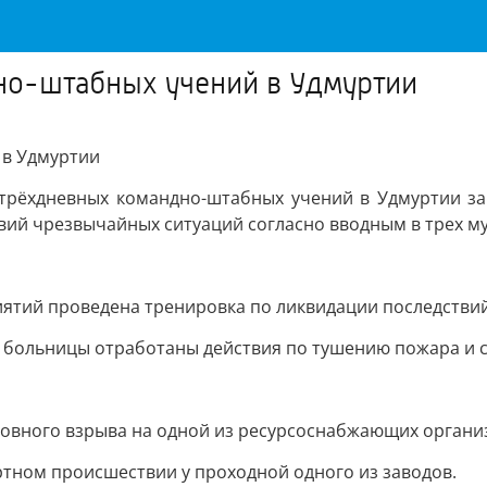
дно-штабных учений в Удмуртии
 в Удмуртии
 трёхдневных командно-штабных учений в Удмуртии з
твий чрезвычайных ситуаций согласно вводным в трех 
иятий проведена тренировка по ликвидации последстви
й больницы отработаны действия по тушению пожара и 
словного взрыва на одной из ресурсоснабжающих органи
тном происшествии у проходной одного из заводов.