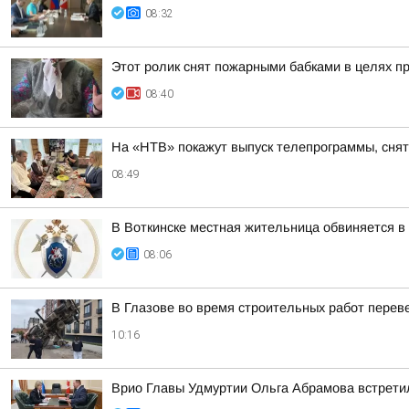
08:32
Этот ролик снят пожарными бабками в целях п
08:40
На «НТВ» покажут выпуск телепрограммы, сня
08:49
В Воткинске местная жительница обвиняется в
08:06
В Глазове во время строительных работ перев
10:16
Врио Главы Удмуртии Ольга Абрамова встрети