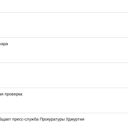
жара
ая проверка
общает пресс-служба Прокуратуры Удмуртии