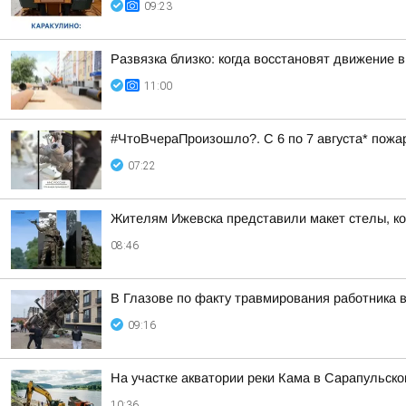
09:23
Развязка близко: когда восстановят движение 
11:00
#ЧтоВчераПроизошло?. С 6 по 7 августа* пожа
07:22
Жителям Ижевска представили макет стелы, ко
08:46
В Глазове по факту травмирования работника 
09:16
На участке акватории реки Кама в Сарапульск
10:36