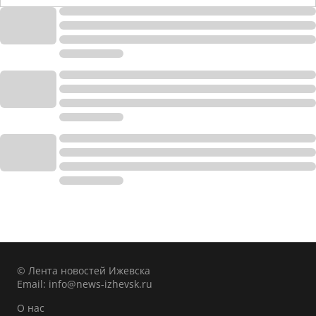
© Лента новостей Ижевска
Email:
info@news-izhevsk.ru
О нас