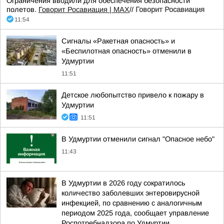
Ограничения вводили для обеспечения безопасности
полетов.
Говорит Росавиация | MAX
//
Говорит Росавиация
11:54
Сигналы «Ракетная опасность» и
«Беспилотная опасность» отменили в
Удмуртии
11:51
Детское любопытство привело к пожару в
Удмуртии
11:51
В Удмуртии отменили сигнал "Опасное небо"
11:43
В Удмуртии в 2026 году сократилось
количество заболевших энтеровирусной
инфекцией, по сравнению с аналогичным
периодом 2025 года, сообщает управление
Роспотребнадзора по Удмуртии