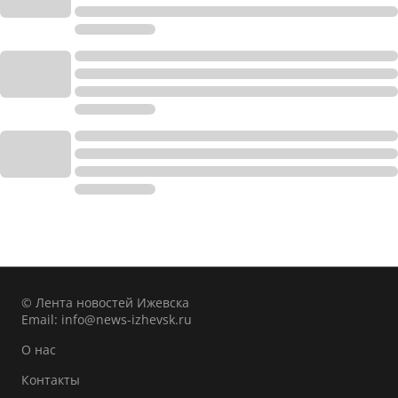
© Лента новостей Ижевска
Email:
info@news-izhevsk.ru
О нас
Контакты