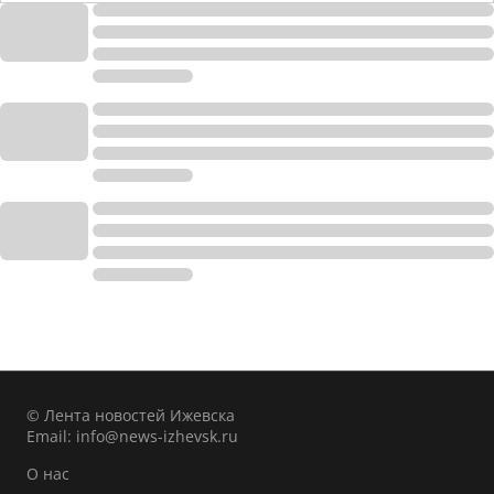
© Лента новостей Ижевска
Email:
info@news-izhevsk.ru
О нас