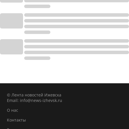
© Лента новостей Ижевска
Email:
info@news-izhevsk.ru
О нас
Контакты