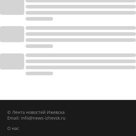
© Лента новостей Ижевска
Email:
info@news-izhevsk.ru
О нас