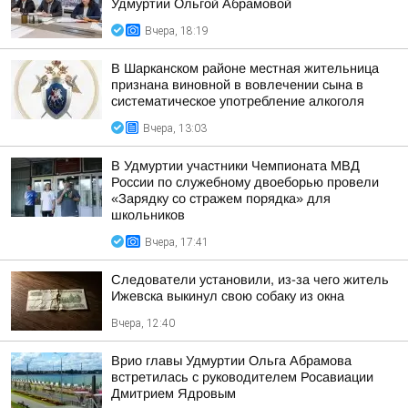
Удмуртии Ольгой Абрамовой
Вчера, 18:19
В Шарканском районе местная жительница
признана виновной в вовлечении сына в
систематическое употребление алкоголя
Вчера, 13:03
В Удмуртии участники Чемпионата МВД
России по служебному двоеборью провели
«Зарядку со стражем порядка» для
школьников
Вчера, 17:41
Следователи установили, из-за чего житель
Ижевска выкинул свою собаку из окна
Вчера, 12:40
Врио главы Удмуртии Ольга Абрамова
встретилась с руководителем Росавиации
Дмитрием Ядровым