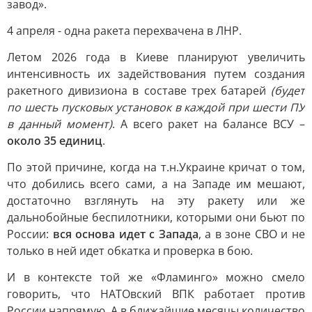
завод».
4 апреля - одна ракета перехвачена в ЛНР.
Летом 2026 года в Киеве планируют увеличить
интенсивность их задействования путем создания
ракетного дивизиона в составе трех батарей
(будет
по шесть пусковых установок в каждой при шести ПУ
в данный момент)
. А всего ракет на балансе ВСУ –
около 35 единиц
.
По этой причине, когда на т.н.Украине кричат о том,
что добились всего сами, а на Западе им мешают,
достаточно взглянуть на эту ракету или же
дальнобойные беспилотники, которыми они бьют по
России:
вся основа идет с Запада
, а в зоне СВО и не
только в ней идет обкатка и проверка в бою.
И в контексте той же «Фламинго» можно смело
говорить, что НАТОвский ВПК работает против
России напрямую. А в ближайшие месяцы количество