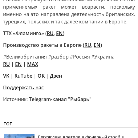
применяемых ракет может возрасти, поскольку
именно на это направлена деятельность британских,
турецких, польских и так далее компаний в Европе.
ТТХ «Фламинго» (
RU
,
EN
)
Производство ракеты в Европе (
RU
,
EN
)
#Великобритания #разбор #Россия #Украина
RU
|
EN
|
MAX
VK
|
RuTube
|
ОК
|
Дзен
Поддержать нас
Источник:
Telegram-канал "Рыбарь"
ТОП
Легковушка влетела в фонарный столб в