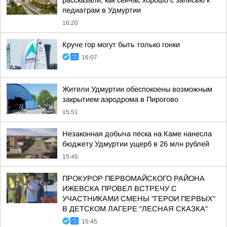
рассказали, как сейчас хорошо с записью к
педиатрам в Удмуртии
16:20
Круче гор могут быть только гонки
16:07
Жители Удмуртии обеспокоены возможным
закрытием аэродрома в Пирогово
15:51
Незаконная добыча песка на Каме нанесла
бюджету Удмуртии ущерб в 26 млн рублей
15:45
ПРОКУРОР ПЕРВОМАЙСКОГО РАЙОНА
ИЖЕВСКА ПРОВЕЛ ВСТРЕЧУ С
УЧАСТНИКАМИ СМЕНЫ "ГЕРОИ ПЕРВЫХ"
В ДЕТСКОМ ЛАГЕРЕ "ЛЕСНАЯ СКАЗКА"
15:45