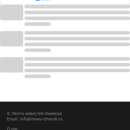
© Лента новостей Ижевска
Email:
info@news-izhevsk.ru
О нас