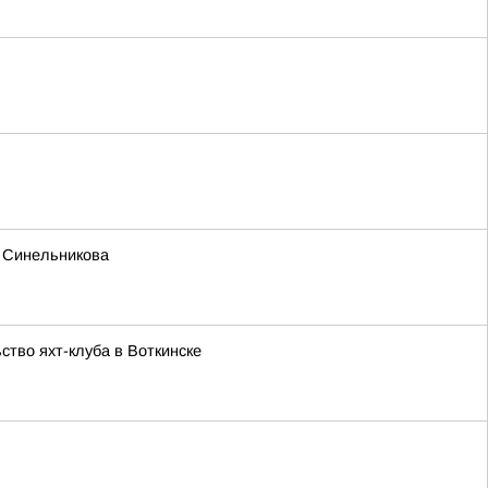
а Синельникова
тво яхт-клуба в Воткинске