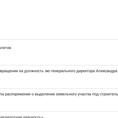
илетов
звращении на должность экс-генерального директора Александр
а распоряжение о выделении земельного участка под строительс
«Беспилотная опасность»