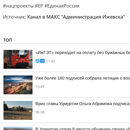
#нацпроекты #ЕР #ЕдинаяРоссия
Источник:
Канал в МАКС "Администрация Ижевска"
ТОП
«ИжГЭТ» переходит на оплату без бумажных б
11:42
Уже более 160 подписей собрала петиция о во
10:49
Врио главы Удмуртии Ольга Абрамова подписал
09:06
В Удмуртии утром 9 августа объявлен сигнал 