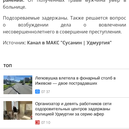
ранений.
От полученных травм мужчина умер в
больнице.
Подозреваемые задержаны. Также решается вопрос
о возбуждении дела о вовлечении
несовершеннолетнего в совершение преступления.
Источник:
Канал в МАКС "Сусанин | Удмуртия"
ТОП
Легковушка влетела в фонарный столб в
Ижевске — двое пострадавших
07:37
Организатор и девять работников сети
оздоровительных центров задержаны
полицией Удмуртии за серию афер
07:10