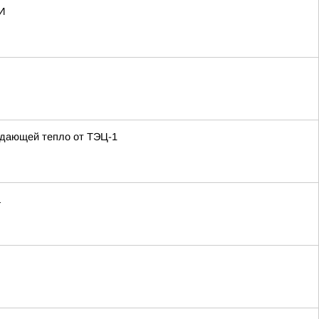
И
одающей тепло от ТЭЦ-1
а