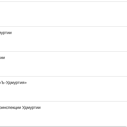
муртии
тии
 «Ъ-Удмуртия»
тоинспекции Удмуртии