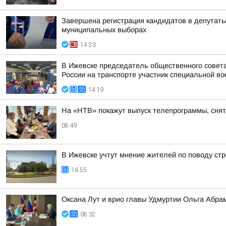
Завершена регистрация кандидатов в депутат
муниципальных выборах
14:23
В Ижевске председатель общественного совет
России на транспорте участник специальной во
14:19
На «НТВ» покажут выпуск телепрограммы, сня
08:49
В Ижевске учтут мнение жителей по поводу стр
16:55
Оксана Лут и врио главы Удмуртии Ольга Абра
08:32