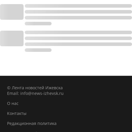
© Лента новостей Ижевска
Email:
info@news-izhevsk.ru
О нас
Контакты
Редакционная политика