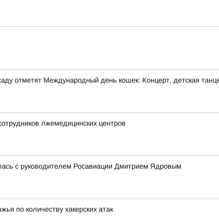
м саду отметят Международный день кошек: Концерт, детская танц
 сотрудников лжемедицинских центров
лась с руководителем Росавиации Дмитрием Ядровым
жья по количеству хакерских атак