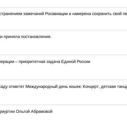
странением замечаний Росавиации и намерена сохранить свой п
и приняла постановления:
перации – приоритетная задача Единой России
м саду отметят Международный день кошек: Концерт, детская танц
Удмуртии Ольгой Абрамовой