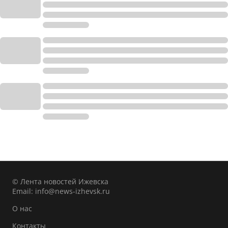
© Лента новостей Ижевска
Email:
info@news-izhevsk.ru
О нас
Контакты