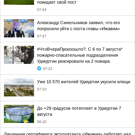
покидает свой пост
07:43
Александр Синельников заявил, что его
попросили уйти с поста главы «Ижавиа»
07:37
#ЧтоВчераПроизошло?. С 6 по 7 августа*
пожарно-спасательные подразделения
Удмуртии реагировали на 2 пожара
07:22
Уже 10 570 жителей Удмуртии укусили клещи
07:10
До +29 градусов потеплеет в Удмуртии 7
августа
06:10
Лишенная сертификата эксплуатанта «Ижавиа» работает над