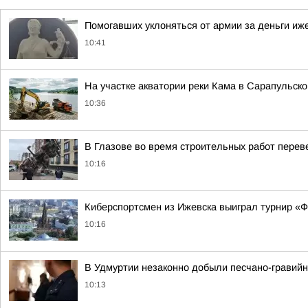
Помогавших уклоняться от армии за деньги иж
10:41
На участке акватории реки Кама в Сарапульск
10:36
В Глазове во время строительных работ перев
10:16
Киберспортсмен из Ижевска выиграл турнир «
10:16
В Удмуртии незаконно добыли песчано-гравийн
10:13