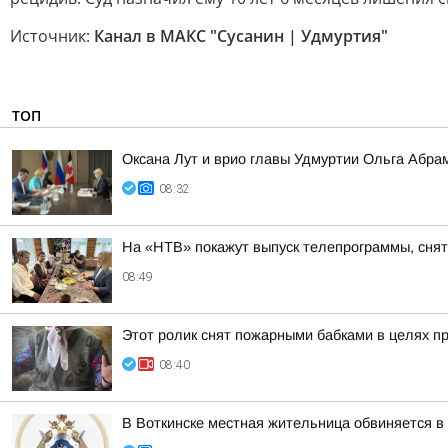
Источник:
Канал в МАКС "Сусанин | Удмуртия"
ТОП
Оксана Лут и врио главы Удмуртии Ольга Абра
08:32
На «НТВ» покажут выпуск телепрограммы, сня
08:49
Этот ролик снят пожарными бабками в целях п
08:40
В Воткинске местная жительница обвиняется в