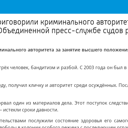
приговорили криминального авторите
 Объединенной пресс-службе судов 
минального авторитета за занятие высшего положени
рёх человек, бандитизм и разбой. С 2003 года он был в
у, получил кличку и авторитет среди осуждённых. После
рвал один из материалов дела. Этот поступок следств
— истекли сроки давности.
ельствами послужили состояние здоровья его самог
 свободы в колонии особого режима с последующим огра