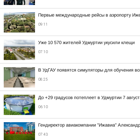
Первые международные рейсы в аэропорту Иже
09:11
Уже 10 570 жителей Удмуртии укусили клещи
07:10
В УдГАУ появятся симуляторы для обучения в
08:25
До +29 градусов потеплеет в Удмуртии 7 август
06:10
Гендиректор авиакомпании "Ижавиа" Александр
07:43