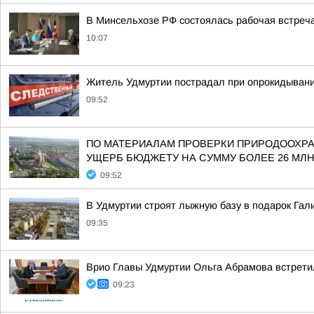
В Минсельхозе РФ состоялась рабочая встреч
10:07
Житель Удмуртии пострадал при опрокидывани
09:52
ПО МАТЕРИАЛАМ ПРОВЕРКИ ПРИРОДООХР
УЩЕРБ БЮДЖЕТУ НА СУММУ БОЛЕЕ 26 МЛН
09:52
В Удмуртии строят лыжную базу в подарок Гал
09:35
Врио Главы Удмуртии Ольга Абрамова встрети
09:23