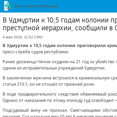
В Удмуртии к 10,5 годам колонии 
преступной иерархии, сообщили в
СМИ
4 мая 2026, 11:52
В Удмуртии к 10,5 годам колонии приговорили кри
пресс-службе судов республики.
Ранее уроженца Чечни осудили на 21 год за убийство т
одном из исправительных учреждений Удмуртии.
В заключении мужчина встроился в криминальную сред
статья 210.1, он не отошёл от прежней роли.
В ходе предварительного следствия обвиняемый разо
Однако от наказания по этому эпизоду суд освободил 
Подсудимый вину не признал. Смягчающими обстоят
рецидив. Суд назначил ему 10 лет 6 месяцев лишения