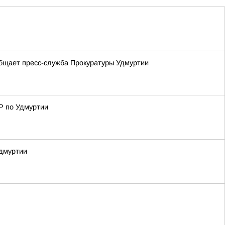
общает пресс-служба Прокуратуры Удмуртии
Р по Удмуртии
Удмуртии