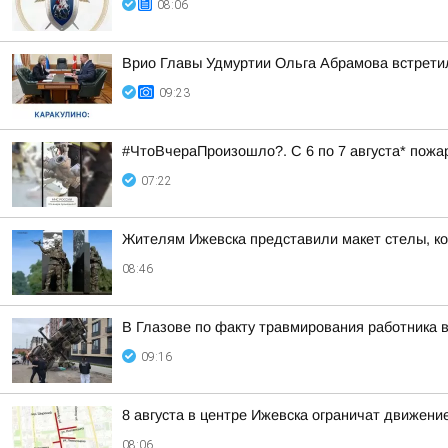
08:06
Врио Главы Удмуртии Ольга Абрамова встрети
09:23
#ЧтоВчераПроизошло?. С 6 по 7 августа* пожа
07:22
Жителям Ижевска представили макет стелы, ко
08:46
В Глазове по факту травмирования работника 
09:16
8 августа в центре Ижевска ограничат движени
08:06