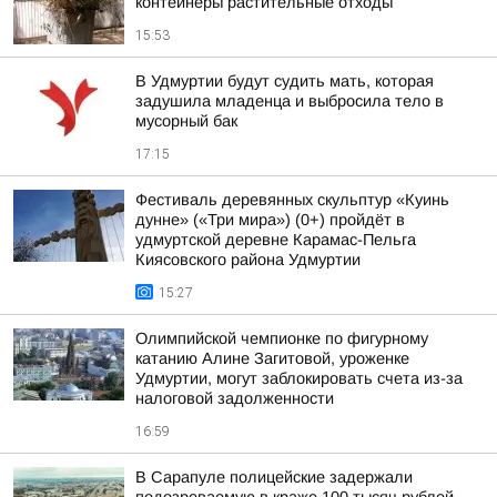
контейнеры растительные отходы
15:53
В Удмуртии будут судить мать, которая
задушила младенца и выбросила тело в
мусорный бак
17:15
Фестиваль деревянных скульптур «Куинь
дунне» («Три мира») (0+) пройдёт в
удмуртской деревне Карамас-Пельга
Киясовского района Удмуртии
15:27
Олимпийской чемпионке по фигурному
катанию Алине Загитовой, уроженке
Удмуртии, могут заблокировать счета из-за
налоговой задолженности
16:59
В Сарапуле полицейские задержали