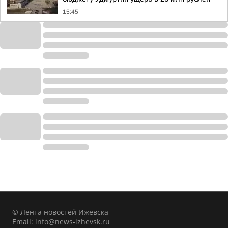
15:45
© Лента новостей Ижевска
Email:
info@news-izhevsk.ru