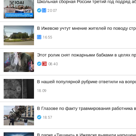
Школьная сборная России третий год подряд а
20:07
В Ижевске учтут мнение жителей по поводу стр
16:55
Этот ролик снят пожарными бабками в целях п
08:40
В нашей популярной рубрике ответили на вопр
18:09
В Глазове по факту травмирования работника 
18:57
В парке «Тишино» в Ижевске выявили нарушени