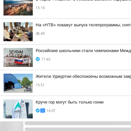
15:16
На «НТВ» покажут выпуск телепрограммы, сня
08:49
Российские школьники стали чемпионами Межд
17:40
Жители Удмуртии обеспокоены возможным зак
15:51
Круче гор могут быть только гонки
16:07