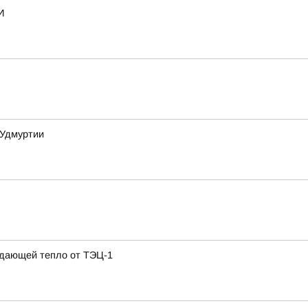
И
 Удмуртии
одающей тепло от ТЭЦ-1