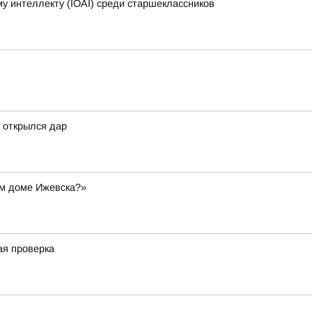
 интеллекту (IOAI) среди старшеклассников
 открылся дар
ом доме Ижевска?»
ая проверка