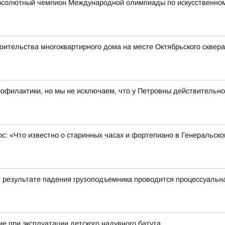
бсолютный чемпион Международной олимпиады по искусственному
оительства многоквартирного дома на месте Октябрьского сквера
рофилактики, но мы не исключаем, что у Петровны действительно
ос: «Что известно о старинных часах и фортепиано в Генеральск
в результате падения грузоподъемника проводится процессуальн
е при эксплуатации детского надувного батута