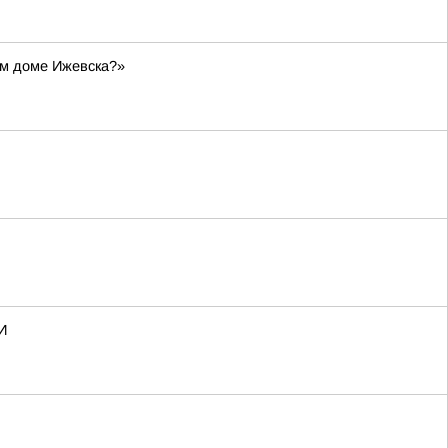
ом доме Ижевска?»
И