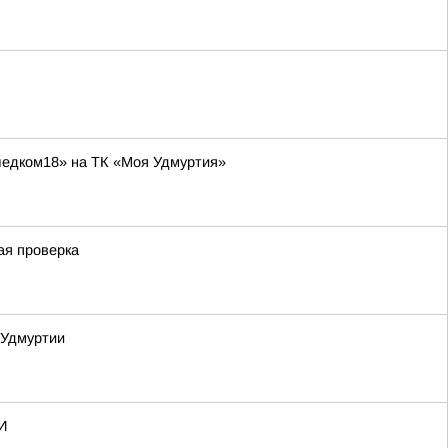
ледком18» на ТК «Моя Удмуртия»
ая проверка
 Удмуртии
И