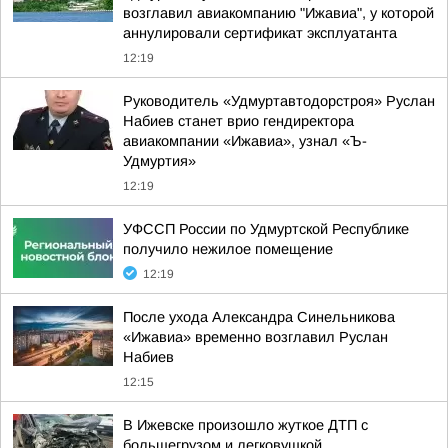
возглавил авиакомпанию "Ижавиа", у которой
аннулировали сертификат эксплуатанта
12:19
Руководитель «Удмуртавтодорстроя» Руслан
Набиев станет врио гендиректора
авиакомпании «Ижавиа», узнал «Ъ-
Удмуртия»
12:19
УФССП России по Удмуртской Республике
получило нежилое помещение
12:19
После ухода Александра Синельникова
«Ижавиа» временно возглавил Руслан
Набиев
12:15
В Ижевске произошло жуткое ДТП с
большегрузом и легковушкой