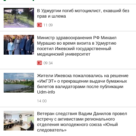
В Удмуртии погиб мотоциклист, ехавший без
прав и шлема
11:09
Министр здравоохранения РФ Михаил
Мурашко во время визита в Удмуртию
посетил Ижевский государственный
медицинский университет
09:34
Жители Ижевска пожаловались на решение
«ИжГЭТ» о прекращении выдачи бумажных
билетов валидаторами после публикации
Udm-info
14:00
Ветеран следствия Вадим Данилов провел
встречу с активистами регионального
отделения молодежного союза «Юный
следователь»