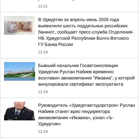
12:21
В Удмуртии за апрель-июнь 2026 года
выявилили шесть поддельных российских
банкнот, сообщает пресс-служба Отделения-
НБ Удмуртской Республики Волго-Вятского
ГУ Банка России
12:19
Бывший начальник Госавтоинспекции
Удмуртии Руслан Набиев временно
возглавил авиакомпанию "Ижавиа", у которой
аннулировали сертификат эксплуатанта
12:19
Руководитель «Удмуртавтодорстроя» Руслан
Набиев станет врио гендиректора
авиакомпании «Ижавиа», узнал «Ъ-
Удмуртия»
12:19