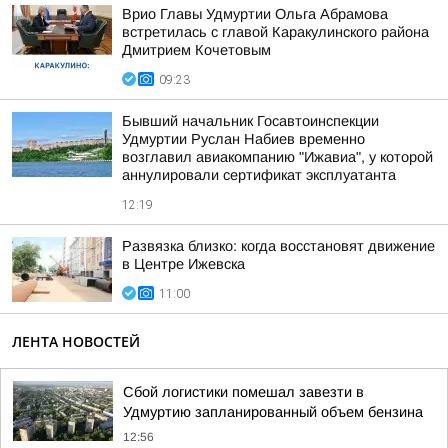
Врио Главы Удмуртии Ольга Абрамова
встретилась с главой Каракулинского района
Дмитрием Кочетовым
09:23
Бывший начальник Госавтоинспекции
Удмуртии Руслан Набиев временно
возглавил авиакомпанию "Ижавиа", у которой
аннулировали сертификат эксплуатанта
12:19
Развязка близко: когда восстановят движение
в Центре Ижевска
11:00
ЛЕНТА НОВОСТЕЙ
Сбой логистики помешал завезти в
Удмуртию запланированный объем бензина
12:56