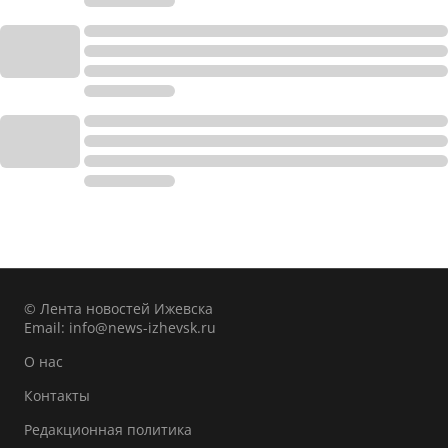
© Лента новостей Ижевска
Email:
info@news-izhevsk.ru
О нас
Контакты
Редакционная политика