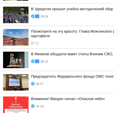
В Удмуртии прошел учебно-методический сбор 
09:04
Посмотрите на эту красоту. Глава Можгинского
картофеля
07:12
В Ижевске обсудили макет стелы Воинам СВО, к
08:45
Председатель Федерального фонда ОМС посети
09:57
Внимание! Введен сигнал «Опасное небо»
04:30