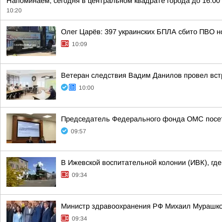
Напоминаем, сегодня в центральном квадрате города до 16:0
10:20
Олег Царёв: 397 украинских БПЛА сбито ПВО н
10:09
Ветеран следствия Вадим Данилов провел вст
10:00
Председатель Федерального фонда ОМС посет
09:57
В Ижевской воспитательной колонии (ИВК), гд
09:34
Министр здравоохранения РФ Михаил Мурашко 
09:34