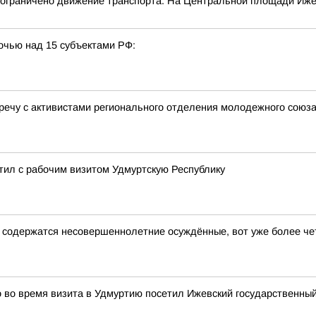
0 ограничено движение транспорта. На Центральной площади Иже
очью над 15 субъектами РФ:
речу с активистами регионального отделения молодежного сою
ил с рабочим визитом Удмуртскую Республику
е содержатся несовершеннолетние осуждённые, вот уже более ч
во время визита в Удмуртию посетил Ижевский государственный