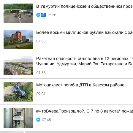
В Удмуртии полицейские и общественники про
12:28
Более восьми миллионов рублей взыскали с за
07:03
Ракетная опасность объявлена в 12 регионах П
Чувашии, Удмуртии, Марий Эл, Татарстане и Б
04:33
Мотоциклист погиб в ДТП в Кезском районе
09:04
#ЧтоВчераПроизошло?. С 7 по 8 августа* пожа
07:45