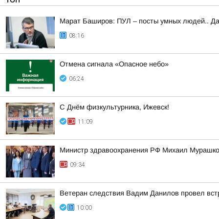
Марат Баширов: ПУЛ – посты умных людей.. Да
08:16
Отмена сигнала «Опасное небо»
06:24
С Днём физкультурника, Ижевск!
11:09
Министр здравоохранения РФ Михаил Мурашко 
09:34
Ветеран следствия Вадим Данилов провел вст
10:00