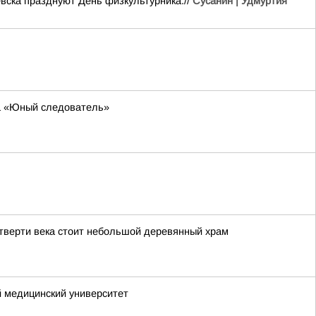
вска празднуют День физкультурника.//
Сусанин | Удмуртия
за «Юный следователь»
етверти века стоит небольшой деревянный храм
 медицинский университет