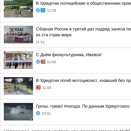
В Удмуртии полицейские и общественники про
12:28
Сборная России в третий раз подряд заняла пе
из ста стран мира
11:51
С Днём физкультурника, Ижевск!
11:09
В Удмуртии погиб мотоциклист, ехавший без п
11:09
Грозы, туман! #погода. По данным Удмуртского
10:31