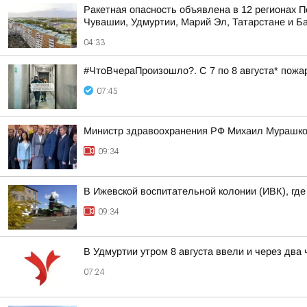
Ракетная опасность объявлена в 12 регионах П
Чувашии, Удмуртии, Марий Эл, Татарстане и Б
04:33
#ЧтоВчераПроизошло?. С 7 по 8 августа* пожа
07:45
Министр здравоохранения РФ Михаил Мурашко 
09:34
В Ижевской воспитательной колонии (ИВК), гд
09:34
В Удмуртии утром 8 августа ввели и через два
07:24