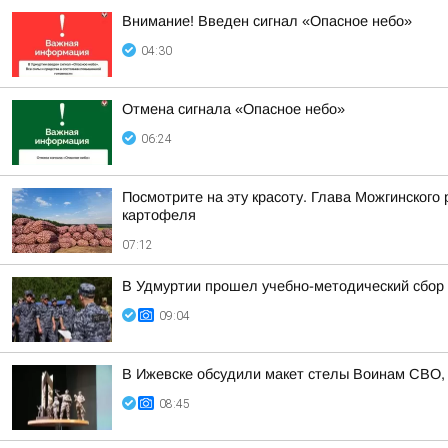
Внимание! Введен сигнал «Опасное небо»
04:30
Отмена сигнала «Опасное небо»
06:24
Посмотрите на эту красоту. Глава Можгинского
картофеля
07:12
В Удмуртии прошел учебно-методический сбор 
09:04
В Ижевске обсудили макет стелы Воинам СВО, к
08:45