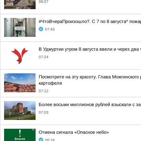
08:07
#ЧтоВчераПроизошло?. С 7 по 8 августа* пож
07:45
В Удмуртии утром 8 августа ввели и через два
07:24
Посмотрите на эту красоту. Глава Можгинского
картофеля
07:12
Более восьми миллионов рублей взыскали с за
07:03
Отмена сигнала «Опасное небо»
06:24