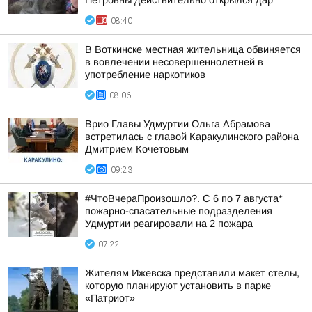
Петровны действительно открылся дар
08:40
В Воткинске местная жительница обвиняется
в вовлечении несовершеннолетней в
употребление наркотиков
08:06
Врио Главы Удмуртии Ольга Абрамова
встретилась с главой Каракулинского района
Дмитрием Кочетовым
09:23
#ЧтоВчераПроизошло?. С 6 по 7 августа*
пожарно-спасательные подразделения
Удмуртии реагировали на 2 пожара
07:22
Жителям Ижевска представили макет стелы,
которую планируют установить в парке
«Патриот»