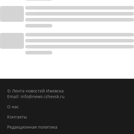
© Лента новостей Ижевска
Email:
info@news-izhevsk.ru
О нас
Контакты
Редакционная политика