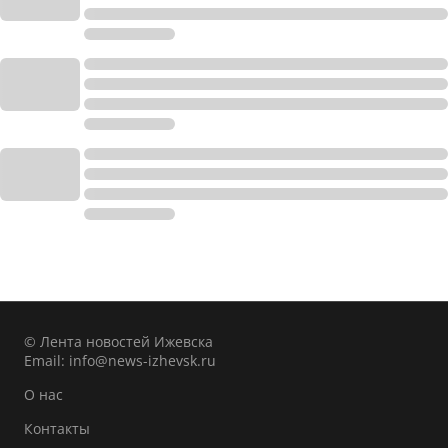
© Лента новостей Ижевска
Email:
info@news-izhevsk.ru
О нас
Контакты