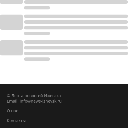
© Лента новостей Ижевска
Email:
info@news-izhevsk.ru
О нас
Контакты