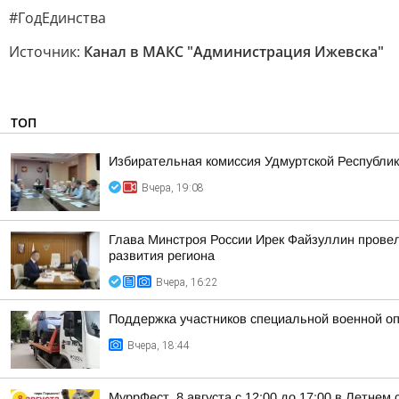
#ГодЕдинства
Источник:
Канал в МАКС "Администрация Ижевска"
ТОП
Избирательная комиссия Удмуртской Республик
Вчера, 19:08
Глава Минстроя России Ирек Файзуллин провел
развития региона
Вчера, 16:22
Поддержка участников специальной военной оп
Вчера, 18:44
МуррФест. 8 августа с 12:00 до 17:00 в Летне