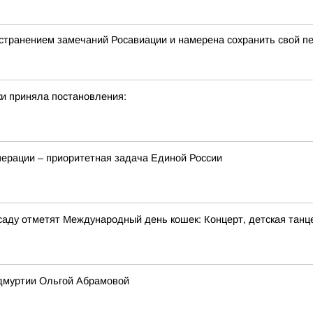
странением замечаний Росавиации и намерена сохранить свой п
и приняла постановления:
перации – приоритетная задача Единой России
м саду отметят Международный день кошек: Концерт, детская танц
Удмуртии Ольгой Абрамовой