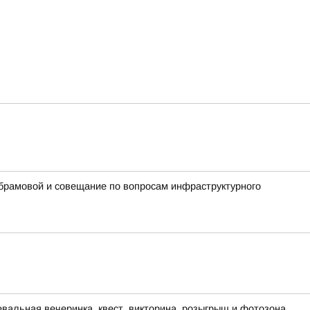
Абрамовой и совещание по вопросам инфраструктурного
евальная вечеринка, квест, викторина, розыгрыш и фотозона