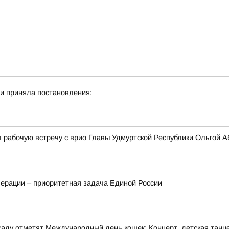
и приняла постановления:
 рабочую встречу с врио Главы Удмуртской Республики Ольгой 
ерации – приоритетная задача Единой России
м саду отметят Международный день кошек: Концерт, детская танц