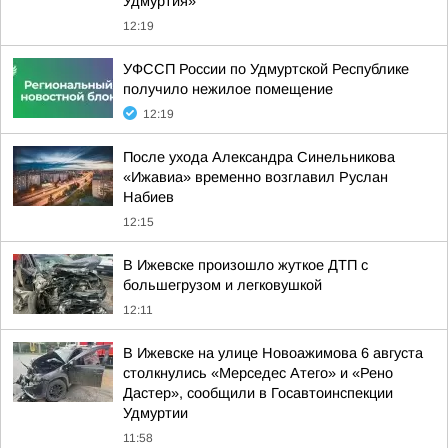
Удмуртия»
12:19
УФССП России по Удмуртской Республике
получило нежилое помещение
12:19
После ухода Александра Синельникова
«Ижавиа» временно возглавил Руслан
Набиев
12:15
В Ижевске произошло жуткое ДТП с
большегрузом и легковушкой
12:11
В Ижевске на улице Новоажимова 6 августа
столкнулись «Мерседес Атего» и «Рено
Дастер», сообщили в Госавтоинспекции
Удмуртии
11:58