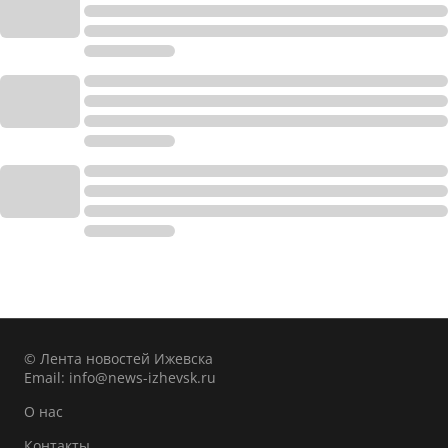
© Лента новостей Ижевска
Email:
info@news-izhevsk.ru
О нас
Контакты