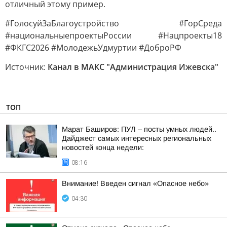
отличный этому пример.
#ГолосуйЗаБлагоустройство #ГорСреда
#национальныепроектыРоссии #Нацпроекты18
#ФКГС2026 #МолодежьУдмуртии #ДоброРФ
Источник:
Канал в МАКС "Администрация Ижевска"
ТОП
Марат Баширов: ПУЛ – посты умных людей..
Дайджест самых интересных региональных
новостей конца недели:
08:16
Внимание! Введен сигнал «Опасное небо»
04:30