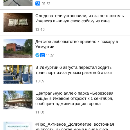
07:37
Следователи установили, из-за чего житель
Ижевска выкинул свою собаку из окна
12:40
Детское любопытство привело к пожару в
Удмуртии
11:51
В Удмуртии 6 августа перестал ходить
транспорт из-за угрозы ракетной атаки
10:09
Центральную аллею парка «Берёзовая
роща» в Ижевске откроют к 1 сентября,
сообщает администрация города
11:08
#Про_Активное_Долголетие: восточная
мудрость, высокая кухня и сила духа