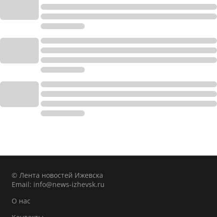
© Лента новостей Ижевска
Email:
info@news-izhevsk.ru
О нас