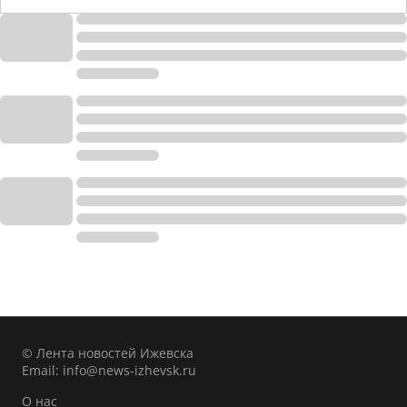
© Лента новостей Ижевска
Email:
info@news-izhevsk.ru
О нас