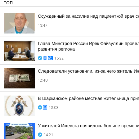
ТОП
Осужденный за насилие над пациенткой врач с
13:47
Глава Минстроя России Ирек Файзуллин провел
развития региона
16:22
Следователи установили, из-за чего житель Иж
12:40
В Шарканском районе местная жительница приз
13:03
У жителей Ижевска появилось больше времени,
14:21