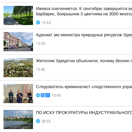
Ижевск озеленяется. К сентябрю завершится выс
барбарис, боярышник 3 цветника на 3000 многол
15:43
Адвокат экс-министра природных ресурсов Удм
13:03
Жителям Удмуртии объяснили, почему бензин о
15:48
Следователь-криминалист следственного управ
16:46
ПО ИСКУ ПРОКУРАТУРЫ ИНДУСТРИАЛЬНОГО
09:55