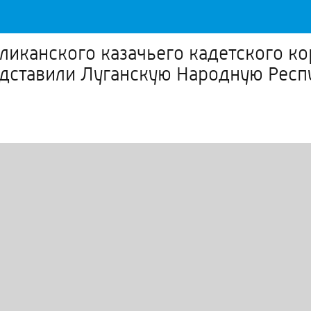
ликанского казачьего кадетского к
дставили Луганскую Народную Респу