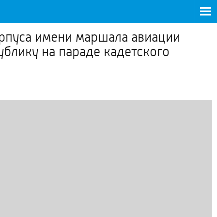
орпуса имени маршала авиации
блику на параде кадетского