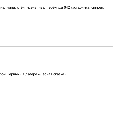
, липа, клён, ясень, ива, черёмуха 642 кустарника: спирея,
рои Первых» в лагере «Лесная сказка»