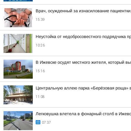
Врач, осужденный за изнасилование пациентки,
15:39
Неустойка от недобросовестного подрядчика п
10:26
В Ижевске осудят местного жителя, который вы
15:16
Центральную аллею парка «Берёзовая роща» в 
11:08
Легковушка влетела в фонарный столб в Ижев
07:37