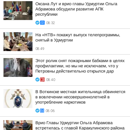
Оксана Лут и врио главы Удмуртии Ольга
Абрамова обсудили развитие АПК
республики
08:32
На «НТВ» покажут выпуск телепрограммы,
снятый в Удмуртии
08:49
Этот ролик снят пожарными бабками в целях
профилактики, но мы не исключаем, что у
Петровны действительно открылся дар
08:40
В Воткинске местная жительница обвиняется
в вовлечении несовершеннолетней в
употребление наркотиков
08:06
Врио Главы Удмуртии Ольга Абрамова
встретилась с главой Каракулинского района