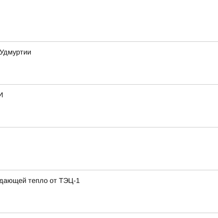
 Удмуртии
И
одающей тепло от ТЭЦ-1