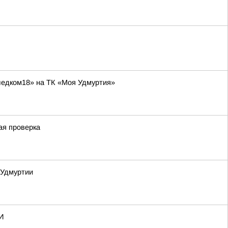
ледком18» на ТК «Моя Удмуртия»
ая проверка
 Удмуртии
И