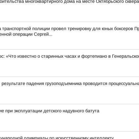
оительства многоквартирного дома на месте Октябрьского сквера
а транспортной полиции провел тренировку для юных боксеров 
енной операции Сергей...
ос: «Что известно о старинных часах и фортепиано в Генеральск
в результате падения грузоподъемника проводится процессуальн
е при эксплуатации детского надувного батута
ународной олимпиады по искусственному интеллекту