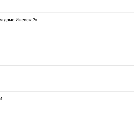
ом доме Ижевска?»
И