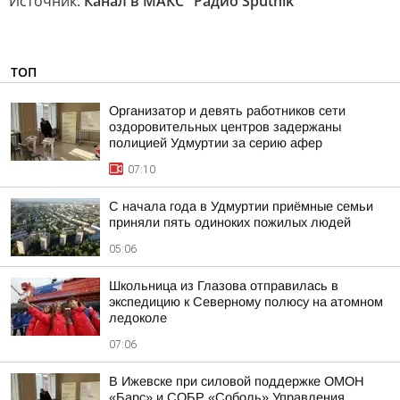
Источник:
Канал в МАКС "Радио Sputnik"
ТОП
Организатор и девять работников сети
оздоровительных центров задержаны
полицией Удмуртии за серию афер
07:10
С начала года в Удмуртии приёмные семьи
приняли пять одиноких пожилых людей
05:06
Школьница из Глазова отправилась в
экспедицию к Северному полюсу на атомном
ледоколе
07:06
В Ижевске при силовой поддержке ОМОН
«Барс» и СОБР «Соболь» Управления