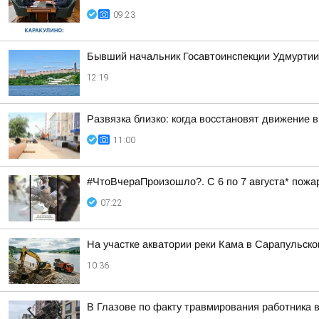
09:23
Бывший начальник Госавтоинспекции Удмуртии 
12:19
Развязка близко: когда восстановят движение 
11:00
#ЧтоВчераПроизошло?. С 6 по 7 августа* пожа
07:22
На участке акватории реки Кама в Сарапульск
10:36
В Глазове по факту травмирования работника 