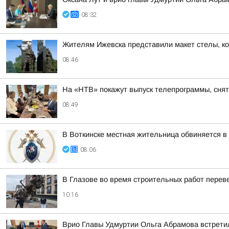
08:32
Жителям Ижевска представили макет стелы, ко
08:46
На «НТВ» покажут выпуск телепрограммы, сня
08:49
В Воткинске местная жительница обвиняется в
08:06
В Глазове во время строительных работ перев
10:16
Врио Главы Удмуртии Ольга Абрамова встрети