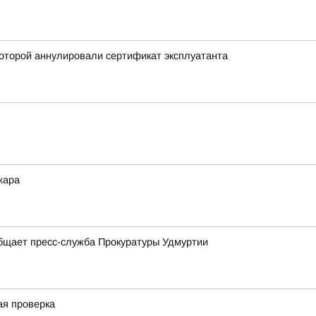
оторой аннулировали сертификат эксплуатанта
жара
общает пресс-служба Прокуратуры Удмуртии
ая проверка