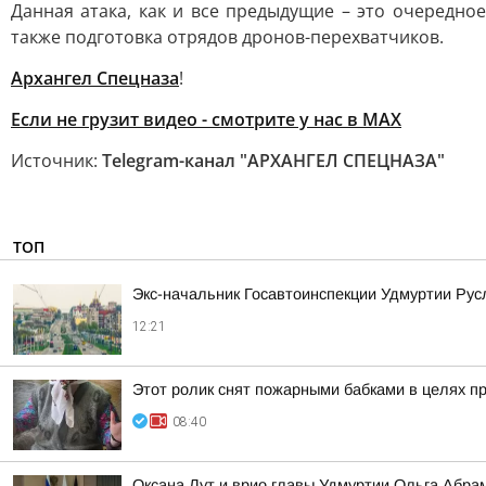
Данная атака, как и все предыдущие – это очеред
также подготовка отрядов дронов-перехватчиков.
Архангел Спецназа
!
Если не грузит видео - смотрите у нас в MAX
Источник:
Telegram-канал "АРХАНГЕЛ СПЕЦНАЗА"
ТОП
Экс-начальник Госавтоинспекции Удмуртии Рус
12:21
Этот ролик снят пожарными бабками в целях п
08:40
Оксана Лут и врио главы Удмуртии Ольга Абра