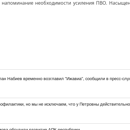
ное напоминание необходимости усиления ПВО. Насыще
лан Набиев временно возглавил "Ижавиа", сообщили в пресс-слу
рофилактики, но мы не исключаем, что у Петровны действительно
мова обсудили развитие АПК республики