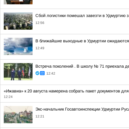
Сбой логистики помешал завезти в Удмуртию 
12:56
В ближайшие выходные в Удмуртии ожидаются 
12:49
Встреча поколений . В школу № 71 приехала д
12:42
«Ижавиа» к 20 августа намерена собрать пакет документов для
12:24
Экс-начальник Госавтоинспекции Удмуртии Рус
12:21