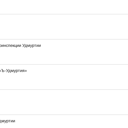
тоинспекции Удмуртии
 «Ъ-Удмуртия»
дмуртии